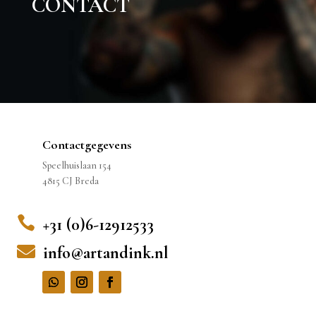
CONTACT
Contactgegevens
Speelhuislaan 154
4815 CJ Breda

+31 (0)6-12912533

info@artandink.nl